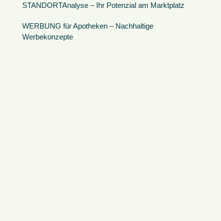
STANDORTAnalyse – Ihr Potenzial am Marktplatz
WERBUNG für Apotheken – Nachhaltige
Werbekonzepte
MARKETING für Apotheken – Positionierung
EINZIGARTIG
SORTIMENTsoptimierung – unabhängig
KONTAKT
TEAM
SUPPORT … Fernwartung | Onlinehilfe
apothekenErfolg® ACADEMY
LOGIN zu mein.apothekenErfolg